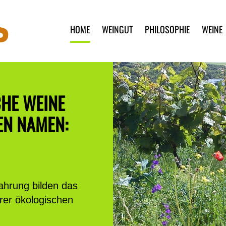
HOME
WEINGUT
PHILOSOPHIE
WEINE
PLANWAGENFAHRT
DURCH DEN WEINBERG.
Gaumenfreuden in idyllischer
Weinlandschaft, die perfekte Mischung
aus Natur- und Weinerlebnis! Unsere
Sulzheimer Lagen freuen sich immer
über neue Gesichter.