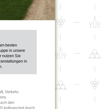
 am besten
ruppe in unsere
r nutzen Sie
ranstaltungen in
m.
t, Verkehr,
amms
urch den
) kofinanziert durch